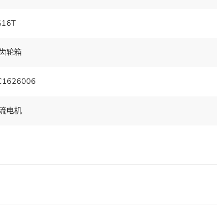
G16T
齿轮箱
C1626006
流电机
6