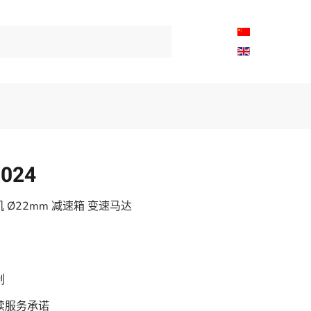
8024
机 Ø22mm 减速箱 变速马达
制
续服务承诺