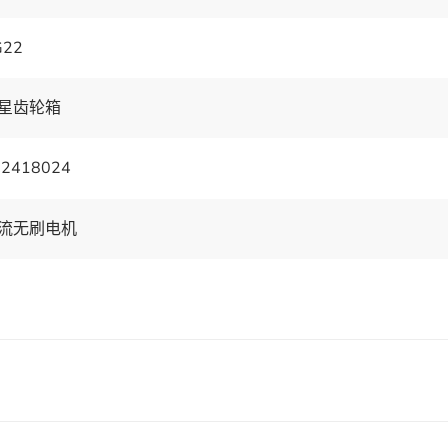
G22
星齿轮箱
C2418024
流无刷电机
2